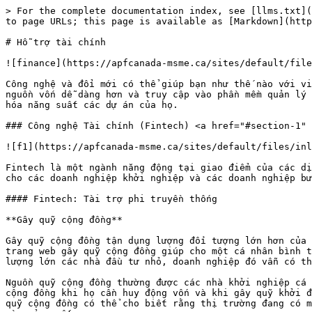
> For the complete documentation index, see [llms.txt](https://app.langso.io.vn/llms.txt). Markdown versions of documentation pages are available by appending `.md` to page URLs; this page is available as [Markdown](https://app.langso.io.vn/cong-thong-tin-lang-he-sinh-thai/cong-thong-tin/ho-tro-tai-chinh.md).

# Hỗ trợ tài chính

![finance](https://apfcanada-msme.ca/sites/default/files/inline-images/Start%20Up%20module%20-%20header%20-%20finance_2.png)

Công nghệ và đổi mới có thể giúp bạn như thế nào với việc hỗ trợ tài chính cho doanh nghiệp của bạn? Công nghệ và đổi mới trong ngành tài chính giúp bạn tiếp cận nguồn vốn dễ dàng hơn và truy cập vào phần mềm quản lý tài chính. Phần mềm này hỗ trợ các doanh nghiệp quản lý hiệu quả tài sản của họ, kiểm soát dòng tiền và tối đa hóa năng suất các dự án của họ.

### Công nghệ Tài chính (Fintech) <a href="#section-1" id="section-1"></a>

![f1](https://apfcanada-msme.ca/sites/default/files/inline-images/Start%20Up%20module%20-%20finance%20-%201_1.png)

Fintech là một ngành năng động tại giao điểm của các dịch vụ và công nghệ tài chính. Trong fintech, các công ty tài chính cung cấp các dịch vụ và sản phẩm vốn dành cho các doanh nghiệp khởi nghiệp và các doanh nghiệp bước chân vào thị trường mới. Fintech đang thay đổi chuỗi giá trị truyền thống trong lĩnh vực tài chính.

#### Fintech: Tài trợ phi truyền thống

**Gây quỹ cộng đồng**

Gây quỹ cộng đồng tận dụng lượng đối tượng lớn hơn của web để huy động vốn cho các dự án nếu không sẽ có khó khăn khi lấy kinh phí từ ngân hàng truyền thống. Các trang web gây quỹ cộng đồng giúp cho một cá nhân bình thường có thể dễ dàng đầu tư một lượng tiền nhỏ vào dự án yêu thích. Nếu doanh nghiệp có thể thu hút một số lượng lớn các nhà đầu tư nhỏ, doanh nghiệp đó vẫn có thể huy động một lượng vốn đáng kể.

Nguồn quỹ cộng đồng thường được các nhà khởi nghiệp cá nhân sử dụng và được các doanh nghiệp nhỏ sử dụng cho các dự án mới. Các nhà doanh nghiệp sử dụng nguồn quỹ cộng đồng khi họ cần huy động vốn và khi gây quỹ khởi động ban đầu trước khi tìm kiếm các khoản vay lớn hơn và các nhà đầu tư. Thu hút một lượng lớn các đối tượng gây quỹ cộng đồng có thể cho biết rằng thị trường đang có một sản phẩm mới và có thể tinh chỉnh một ý tưởng với thông tin phản hồi của thị trường trước khi đầu tư tiền vào sản xuất.

**Lợi ích của nguồn quỹ cộng đồng**

* Cung cấp cách tiếp cận nguồn vốn dễ dàng hơn so với các nguồn truyền thống
* Cung cấp cách tiếp cận nguồn vốn cho các doanh nghiệp khởi nghiệp hoặc sản phẩm khác biệt hoặc phi truyền thống
* Giới thiệu tầm nhìn của bạn ra thị trường mục tiêu và giới thiệu doanh nghiệp của bạn cho khách hàng tiềm năng
* Cung cấp cơ hội để có được phản ứng của khách hàng và các phản hồi trước khi sản xuất/ra mắt
* Hạn chế rủi ro của sản phẩm hoặc dịch vụ mới thông qua việc xác định thị trường
* Thúc đẩy sự thành công của nguồn quỹ cộng đồng để thu hút đầu tư lớn từ các nguồn truyền thống

**Các bước trong quá trình gây quỹ cộng đồng**

1. Một cá nhân hoặc nhóm thiết lập một mục tiêu gây quỹ và giải thích chi tiết về sản phẩm hoặc dịch vụ tiềm năng. Các chiến dịch thành công thường có các hình ảnh, video, một câu chuyện nền và hồ sơ về những ng